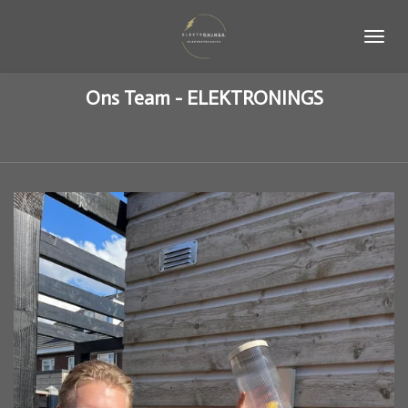
Ga
direct
naar
de
Ons Team - ELEKTRONINGS
hoofdinhoud